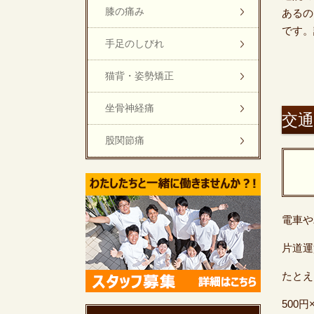
膝の痛み
あるの
です
手足のしびれ
猫背・姿勢矯正
坐骨神経痛
交
股関節痛
電車や
片道運
たとえ
500円