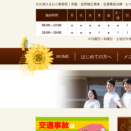
大久保ひまわり整骨院｜骨盤・姿勢矯正整体・交通事故治療・む
土・
施術時間
月
火
水
木
金
日
祝
09:00～13:00
●
●
●
●
●
●
/
15:00～19:00
●
●
●
/
●
/
/
※日曜日 / 木曜日・土祝日午
HOME
はじめての方へ
メ