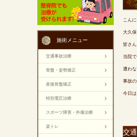
こんに
大久保
施術メニュー
皆さん
交通事故治療
当院で
遭わな
骨盤・姿勢矯正
事故の
産後骨盤矯正
今日
特別電圧治療
スポーツ障害・外傷治療
楽トレ
交