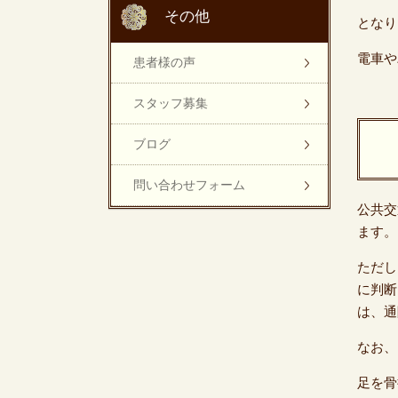
その他
となり
電車や
患者様の声
スタッフ募集
ブログ
問い合わせフォーム
公共交
ます。
ただし
に判断
は、通
なお、
足を骨