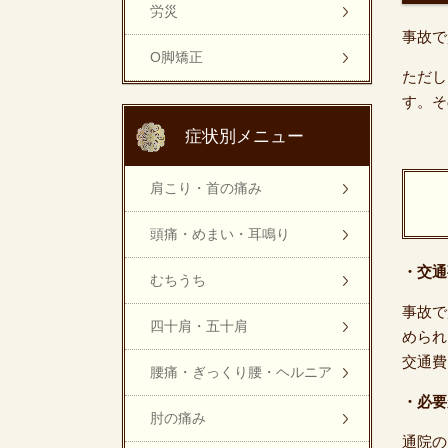
労災
事故で
O脚矯正
ただし
す。そ
症状別メニュー
肩こり・首の痛み
頭痛・めまい・耳鳴り
・交通
むちうち
事故で
四十肩・五十肩
められ
交通費
腰痛・ぎっくり腰・ヘルニア
・必要
肘の痛み
通院の