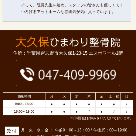
そして、院長先生を始め、スタッフの皆さんも優しくてく
つろげるアットホームな雰囲気が気に入っています。
住所：千葉県習志野市大久保1-23-15 エスポワール1階
施術時間
月
火
水
木
金
土・祝
日
9:00～13:00
●
●
●
●
●
●
/
15:00～19:00
●
●
●
/
●
/
/
※日曜日はお休みをいただいております。
月・火・水・金 ： 午前9：00～13：00 / 午後15：00～19:00
受付