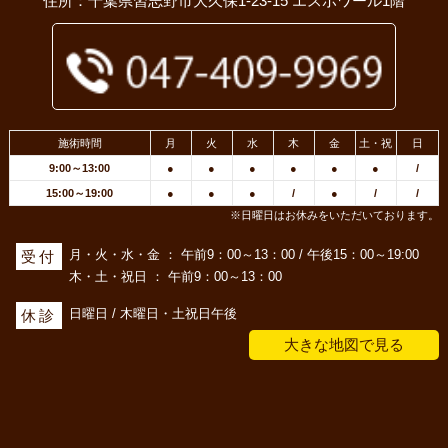
住所：千葉県習志野市大久保1-23-15 エスポワール1階
施術時間
月
火
水
木
金
土・祝
日
9:00～13:00
●
●
●
●
●
●
/
15:00～19:00
●
●
●
/
●
/
/
※日曜日はお休みをいただいております。
月・火・水・金 ： 午前9：00～13：00 / 午後15：00～19:00
受付
木・土・祝日 ： 午前9：00～13：00
日曜日 / 木曜日・土祝日午後
休診
大きな地図で見る