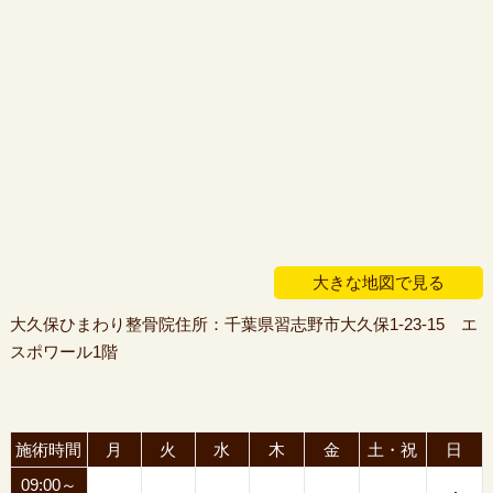
大きな地図で見る
大久保ひまわり整骨院住所：千葉県習志野市大久保1-23-15 エ
スポワール1階
施術時間
月
火
水
木
金
土・祝
日
09:00～