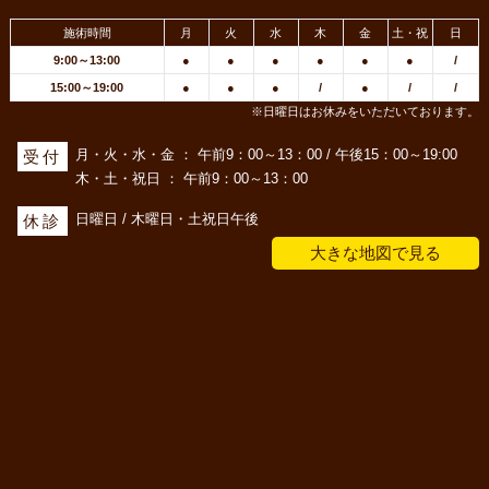
施術時間
月
火
水
木
金
土・祝
日
9:00～13:00
●
●
●
●
●
●
/
15:00～19:00
●
●
●
/
●
/
/
※日曜日はお休みをいただいております。
月・火・水・金 ： 午前9：00～13：00 / 午後15：00～19:00
受付
木・土・祝日 ： 午前9：00～13：00
日曜日 / 木曜日・土祝日午後
休診
大きな地図で見る