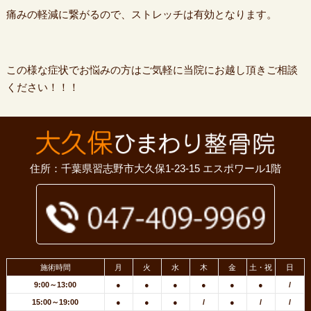
痛みの軽減に繋がるので、ストレッチは有効となります。
この様な症状でお悩みの方はご気軽に当院にお越し頂きご相談
ください！！！
住所：千葉県習志野市大久保1-23-15 エスポワール1階
施術時間
月
火
水
木
金
土・祝
日
9:00～13:00
●
●
●
●
●
●
/
15:00～19:00
●
●
●
/
●
/
/